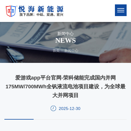
新闻中心
NEWS
首页
-
新闻中心
爱游戏app平台官网-荣科储能完成国内并网
175MW/700MWh全钒液流电池项目建设，为全球最
大并网项目
2025-12-30