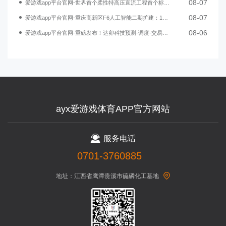
08-07
爱游戏app平台官网-世界首个柔性特高压直流工程首个标段贯通
08-07
爱游戏app平台官网-重庆高新区F6人工智能二期扩建：110千伏电站项目正式开工
08-06
爱游戏app平台官网-重磅发布！达卯科技预测-调度-交易一体化方案，赋能新型电力系统建设
ayx爱游戏体育APP官方网站
服务电话
0701-3760885
地址：江西省鹰潭贵溪市硫磷化工基地