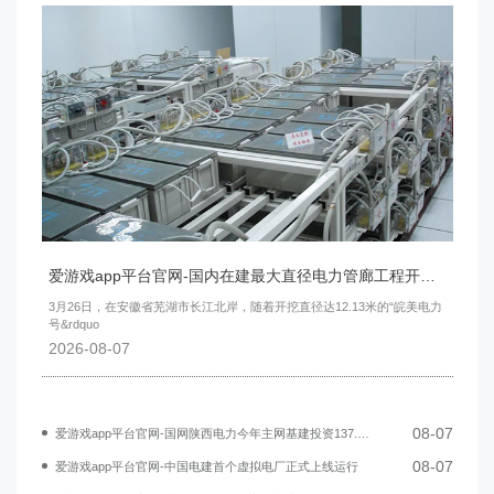
爱游戏app平台官网-国内在建最大直径电力管廊工程开始盾构掘进
3月26日，在安徽省芜湖市长江北岸，随着开挖直径达12.13米的“皖美电力
号&rdquo
2026-08-07
08-07
爱游戏app平台官网-国网陕西电力今年主网基建投资137.98亿元
08-07
爱游戏app平台官网-中国电建首个虚拟电厂正式上线运行