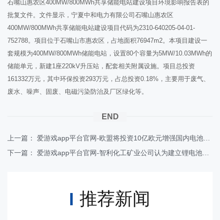
石嘴山惠农区400MW/800MWh共享储能电站建设项目环境影响报告表的
批复文件。文件显示，宁夏中和电力有限公司石嘴山惠农区
400MW/800MWh共享储能电站建设项目代码为2310-640205-04-01-
752788。项目位于石嘴山市惠农区，占地面积76947m2。本项目建设一
套规模为400MW/800MWh储能电站，设置80个容量为5MW/10.03MWh的
储能单元，新建1座220kV升压站，配套相关附属设施。项目总投资
161332万元，其中环保投资293万元，占总投资0.18%，主要用于废气、
废水、噪声、固废、电磁污染防治及厂区绿化等。
END
上一篇：
爱游戏app平台官网-欧盟将投资10亿欧元增强国内电池部件供应
下一篇：
爱游戏app平台官网-智利化工矿业公司认为建立锂电池产业链是战略关键
推荐新闻