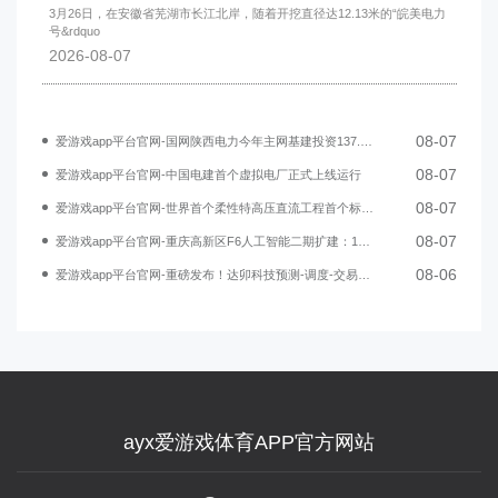
3月26日，在安徽省芜湖市长江北岸，随着开挖直径达12.13米的“皖美电力
号&rdquo
2026-08-07
08-07
爱游戏app平台官网-国网陕西电力今年主网基建投资137.98亿元
08-07
爱游戏app平台官网-中国电建首个虚拟电厂正式上线运行
08-07
爱游戏app平台官网-世界首个柔性特高压直流工程首个标段贯通
08-07
爱游戏app平台官网-重庆高新区F6人工智能二期扩建：110千伏电站项目正式开工
08-06
爱游戏app平台官网-重磅发布！达卯科技预测-调度-交易一体化方案，赋能新型电力系统建设
ayx爱游戏体育APP官方网站