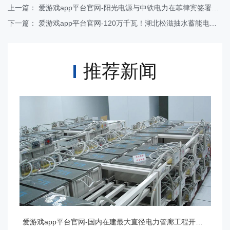
上一篇：
爱游戏app平台官网-阳光电源与中铁电力在菲律宾签署具有里程碑意义的 1.5 GWh 电池储能协议
下一篇：
爱游戏app平台官网-120万千瓦！湖北松滋抽水蓄能电站开工
推荐新闻
爱游戏app平台官网-国内在建最大直径电力管廊工程开始盾构掘进