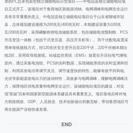
资的PC总承包新型独立储能电站示范项目——中电冠县独立储能电站项
目正式开工，该项目对于鲁西地区新能源消纳、电网调峰和电网安全运行
具有非常重要的意义。中电冠县独立储能电站项目位于山东省聊城市冠
县，总体规划建设规模为200兆瓦/400兆瓦时，本期建设容量为100兆
瓦/200兆瓦时，采用磷酸铁锂电池储能系统，包括储能电池预制舱、PCS
升压变流一体舱（包括干式变压器、高压开关柜等）。35千伏配电装置采
用单母线接线方式，经120兆伏安主变升压至220千伏，220千伏侧本期出
线2回，采用双母线接线。站端监控系统（EMS）放置在升压站电气继电
室内，通过采集电池组、PCS的实时数据，实现储能系统的实时监测和控
制，利用其发电功率调节灵活、调节速度快的特性，能够有效平抑风电、
光伏等新能源发电出力的波动特性，高效参与电网调峰，缓解电网调峰压
力，保障地区供电质量和电网安全运行。该储能电站项目的建设，对实
现“双碳”目标和国家新型能源体系建设具有重要意义。项目落地后将对地
方财政税收、GDP、人员就业、技术创新做出积极贡献，带动鲁西地区可
再生能源产业链快速发展。
END