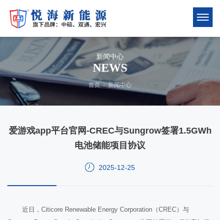
新闻中心
NEWS
首页
-
新闻中心
爱游戏app平台官网-CREC与Sungrow签署1.5GWh
电池储能项目协议
2025-12-25
近日，Citicore Renewable Energy Corporation（CREC）与