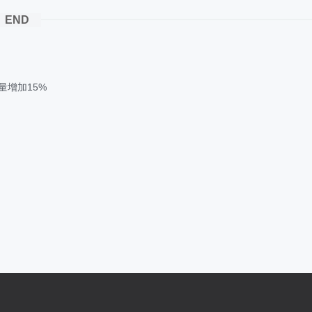
END
量增加15%