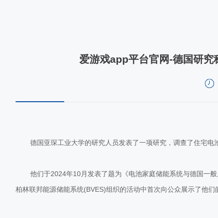
爱游戏app平台官网-德国研究称
德国亚琛工业大学的研究人员发表了一项研究，调查了住宅电池储
他们于2024年10月发表了题为《电池家庭储能系统与德国
柏林联邦能源储能系统(BVES)组织的活动中首次向公众展示了他们