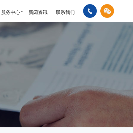
服务中心
新闻资讯
联系我们