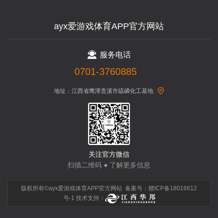
ayx爱游戏体育APP官方网站
服务电话
0701-3760885
地址：江西省鹰潭贵溪市硫磷化工基地
关注官方微信
扫描二维码 ● 了解更多信息
版权所有©ayx爱游戏体育APP官方网站 备案号：
赣ICP备18016612
号-1
技术支持：