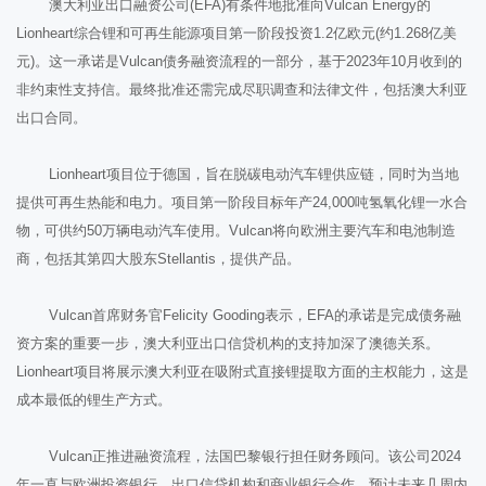
澳大利亚出口融资公司(EFA)有条件地批准向Vulcan Energy的
Lionheart综合锂和可再生能源项目第一阶段投资1.2亿欧元(约1.268亿美
元)。这一承诺是Vulcan债务融资流程的一部分，基于2023年10月收到的
非约束性支持信。最终批准还需完成尽职调查和法律文件，包括澳大利亚
出口合同。
Lionheart项目位于德国，旨在脱碳电动汽车锂供应链，同时为当地
提供可再生热能和电力。项目第一阶段目标年产24,000吨氢氧化锂一水合
物，可供约50万辆电动汽车使用。Vulcan将向欧洲主要汽车和电池制造
商，包括其第四大股东Stellantis，提供产品。
Vulcan首席财务官Felicity Gooding表示，EFA的承诺是完成债务融
资方案的重要一步，澳大利亚出口信贷机构的支持加深了澳德关系。
Lionheart项目将展示澳大利亚在吸附式直接锂提取方面的主权能力，这是
成本最低的锂生产方式。
Vulcan正推进融资流程，法国巴黎银行担任财务顾问。该公司2024
年一直与欧洲投资银行、出口信贷机构和商业银行合作，预计未来几周内