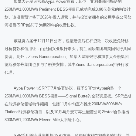
加拿大开发运营商Aypa Power宣布，其位于亚利桑那州梅萨的
250MW/1,000MWh Pediment BESS项目已成功完成3.98亿美元的融资计
划。该项目预计将于2026年投入运营，并与投资者拥有的公用事业公司盐
河项目(SRP)签订了为期20年的收费协议。
该融资方案于12月11日公布，包括建设后杠杆贷款、税收抵免转移
过桥贷款和信用证，由法国兴业银行牵头，荷兰国际集团与美国银行共同
协调。此外，Zions Bancorporation、加拿大皇家银行和加拿大金融集团
德斯雅尔丹集团也参与了融资安排，其中Zions Bancorporation担任行政
代理。
Aypa Power与SRP于7月签署协议，授予SRP对Aypa的另一个
250MW/1,000MWh BESS项目——Signal Butte的全部调度权。SRP近期
在能源存储领域动作频频，包括11月中旬宣布推出200MW/800MWh
Flatland能源存储项目，以及10月与丹麦可再生能源公司Ørsted合作推出
300MW/1,200MWh Eleven Mile太阳能中心。
SRP采用综合系统规划(ISP)方法，旨在解决利益相关者的担忧，并