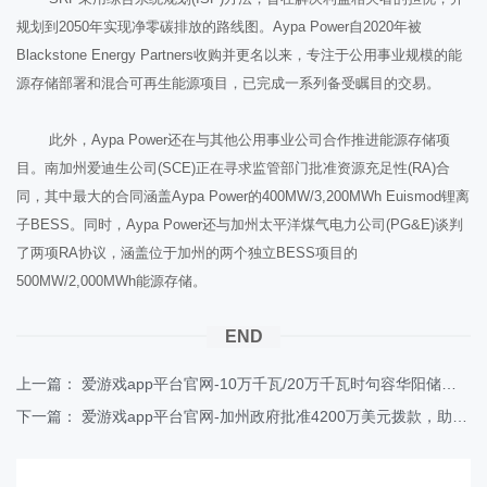
规划到2050年实现净零碳排放的路线图。Aypa Power自2020年被
Blackstone Energy Partners收购并更名以来，专注于公用事业规模的能
源存储部署和混合可再生能源项目，已完成一系列备受瞩目的交易。
此外，Aypa Power还在与其他公用事业公司合作推进能源存储项
目。南加州爱迪生公司(SCE)正在寻求监管部门批准资源充足性(RA)合
同，其中最大的合同涵盖Aypa Power的400MW/3,200MWh Euismod锂离
子BESS。同时，Aypa Power还与加州太平洋煤气电力公司(PG&E)谈判
了两项RA协议，涵盖位于加州的两个独立BESS项目的
500MW/2,000MWh能源存储。
END
上一篇：
爱游戏app平台官网-10万千瓦/20万千瓦时句容华阳储能电站项目成功纳入江苏省电力规划
下一篇：
爱游戏app平台官网-加州政府批准4200万美元拨款，助力彭德尔顿营长时储能项目