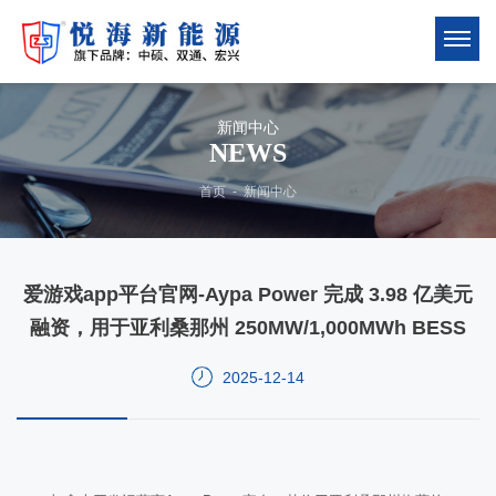
新闻中心
NEWS
首页
-
新闻中心
爱游戏app平台官网-Aypa Power 完成 3.98 亿美元
融资，用于亚利桑那州 250MW/1,000MWh BESS
2025-12-14