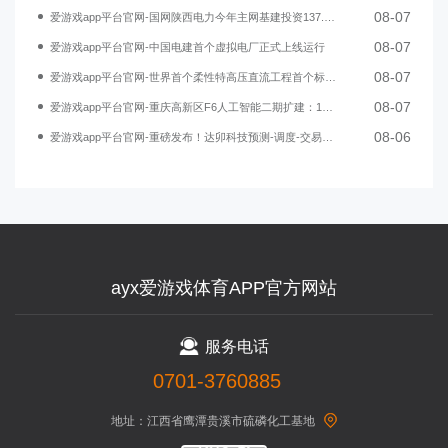
08-07
爱游戏app平台官网-国网陕西电力今年主网基建投资137.98亿元
08-07
爱游戏app平台官网-中国电建首个虚拟电厂正式上线运行
08-07
爱游戏app平台官网-世界首个柔性特高压直流工程首个标段贯通
08-07
爱游戏app平台官网-重庆高新区F6人工智能二期扩建：110千伏电站项目正式开工
08-06
爱游戏app平台官网-重磅发布！达卯科技预测-调度-交易一体化方案，赋能新型电力系统建设
ayx爱游戏体育APP官方网站
服务电话
0701-3760885
地址：江西省鹰潭贵溪市硫磷化工基地