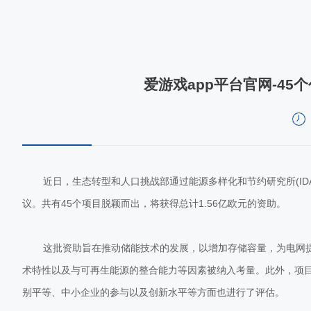
爱游戏app平台官网-45
近日，生态转型和人口挑战部通过能源多样化和节约研究所(I
议。共有45个项目脱颖而出，将获得总计1.56亿欧元的资助。
这批资助旨在推动储能技术的发展，以增加存储容量，为电网
术特性以及与可再生能源的整合能力等因素被纳入考量。此外，项
别平等、中小企业的参与以及创新水平等方面也进行了评估。