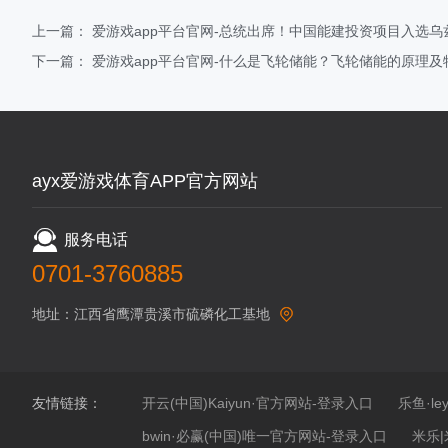
上一篇：
爱游戏app平台官网-总统出席！中国能建投资项目入选
下一篇：
爱游戏app平台官网-什么是飞轮储能？飞轮储能的原理及
ayx爱游戏体育APP官方网站
服务电话
0701-3760885
地址：江西省鹰潭贵溪市硫磷化工基地
友情链接：
开云(中国)Kaiyun·官方网站-登录入口
乐鱼·le
bwin·必赢(中国)唯一官方网站-登录入口
米乐|