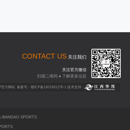
CONTACT US
关注我们
关注官方微信
扫描二维码 ● 了解更多信息
PP官方网站 备案号：
赣ICP备18016612号-1
技术支持：
BANDAO SPORTS
PORTS