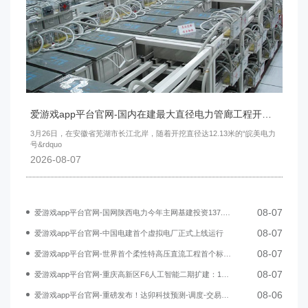
爱游戏app平台官网-国内在建最大直径电力管廊工程开始盾构掘进
3月26日，在安徽省芜湖市长江北岸，随着开挖直径达12.13米的“皖美电力
号&rdquo
2026-08-07
08-07
爱游戏app平台官网-国网陕西电力今年主网基建投资137.98亿元
08-07
爱游戏app平台官网-中国电建首个虚拟电厂正式上线运行
08-07
爱游戏app平台官网-世界首个柔性特高压直流工程首个标段贯通
08-07
爱游戏app平台官网-重庆高新区F6人工智能二期扩建：110千伏电站项目正式开工
08-06
爱游戏app平台官网-重磅发布！达卯科技预测-调度-交易一体化方案，赋能新型电力系统建设