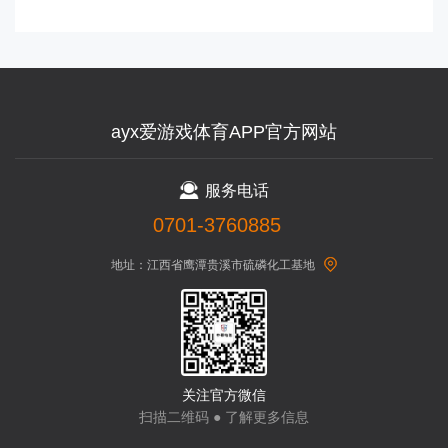
ayx爱游戏体育APP官方网站
服务电话
0701-3760885
地址：江西省鹰潭贵溪市硫磷化工基地
关注官方微信
扫描二维码 ● 了解更多信息