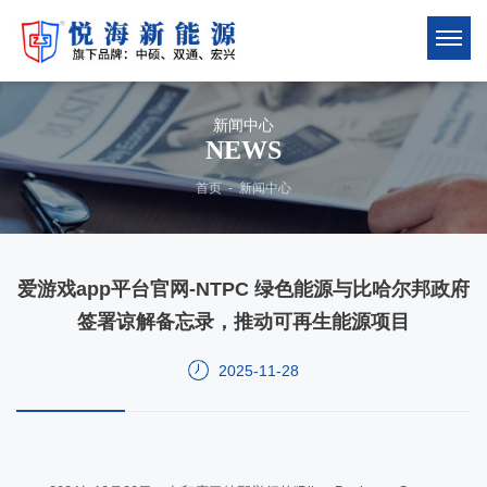
新闻中心
NEWS
首页
-
新闻中心
爱游戏app平台官网-NTPC 绿色能源与比哈尔邦政府
签署谅解备忘录，推动可再生能源项目
2025-11-28