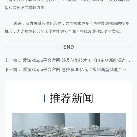
型和绿色发展贡献力量。
未来，双方将继续深化合作，共同探索更多可再生能源领域的投资
机会，为比哈尔邦乃至印度的能源安全和可持续发展作出更大贡献。
END
上一篇：
爱游戏app平台官网-涉及储能技术！《山东省新能源产业科技创新行动计划（2025—2027年）》印发
下一篇：
爱游戏app平台官网-总投资30亿元！常州新型储能产业园项目签约
推荐新闻