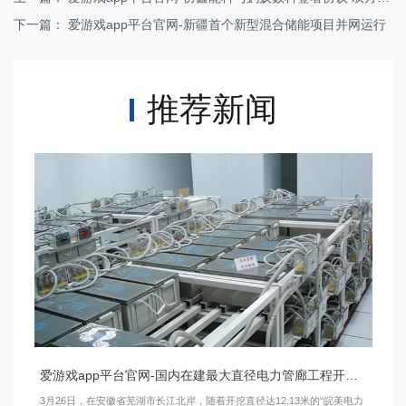
下一篇：
爱游戏app平台官网-新疆首个新型混合储能项目并网运行
推荐新闻
爱游戏app平台官网-国内在建最大直径电力管廊工程开始盾构掘进
3月26日，在安徽省芜湖市长江北岸，随着开挖直径达12.13米的“皖美电力