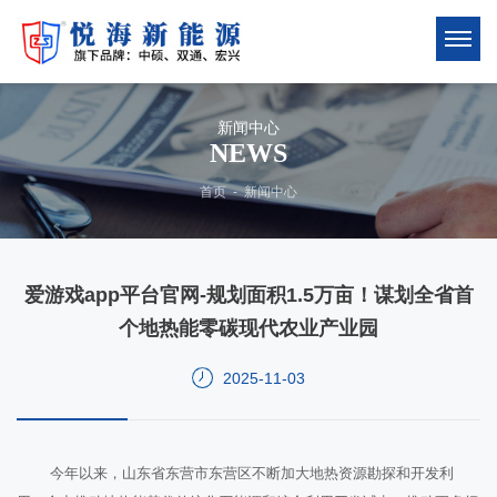
新闻中心
NEWS
首页
-
新闻中心
爱游戏app平台官网-规划面积1.5万亩！谋划全省首
个地热能零碳现代农业产业园
2025-11-03
今年以来，山东省东营市东营区不断加大地热资源勘探和开发利