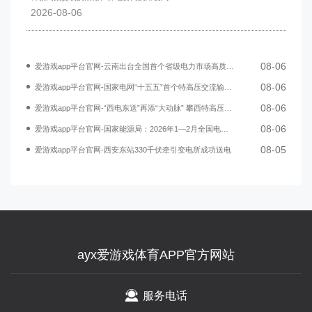
2026-08-06
08-06
爱游戏app平台官网-云南出台全国首个省级电力市场高质量发展行动计划
08-06
爱游戏app平台官网-国家电网“十五五”首个特高压交流输变电工程开工
08-06
爱游戏app平台官网-“西电东送”再添“大动脉” 攀西特高压交流工程开工
08-06
爱游戏app平台官网-国家能源局：2026年1—2月全国电力市场交易电量同比增长25.5%
08-05
爱游戏app平台官网-西安东站330千伏牵引变电所成功送电
ayx爱游戏体育APP官方网站
服务电话