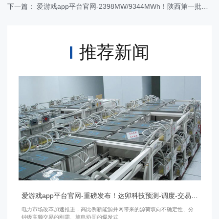
下一篇：
爱游戏app平台官网-2398MW/9344MWh！陕西第一批独立储能试点项目公示
推荐新闻
爱游戏app平台官网-重磅发布！达卯科技预测-调度-交易一体化方案，赋能新型电力系统建设
电力市场改革加速推进，高比例新能源并网带来的源荷双向不确定性、分
钟级高频交易的刚需、算电协同的爆发式