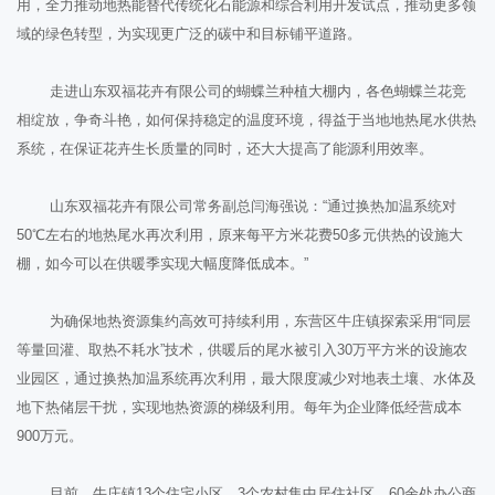
用，全力推动地热能替代传统化石能源和综合利用开发试点，推动更多领
域的绿色转型，为实现更广泛的碳中和目标铺平道路。
走进山东双福花卉有限公司的蝴蝶兰种植大棚内，各色蝴蝶兰花竞
相绽放，争奇斗艳，如何保持稳定的温度环境，得益于当地地热尾水供热
系统，在保证花卉生长质量的同时，还大大提高了能源利用效率。
山东双福花卉有限公司常务副总闫海强说：“通过换热加温系统对
50℃左右的地热尾水再次利用，原来每平方米花费50多元供热的设施大
棚，如今可以在供暖季实现大幅度降低成本。”
为确保地热资源集约高效可持续利用，东营区牛庄镇探索采用“同层
等量回灌、取热不耗水”技术，供暖后的尾水被引入30万平方米的设施农
业园区，通过换热加温系统再次利用，最大限度减少对地表土壤、水体及
地下热储层干扰，实现地热资源的梯级利用。每年为企业降低经营成本
900万元。
目前，牛庄镇13个住宅小区、3个农村集中居住社区、60余处办公商