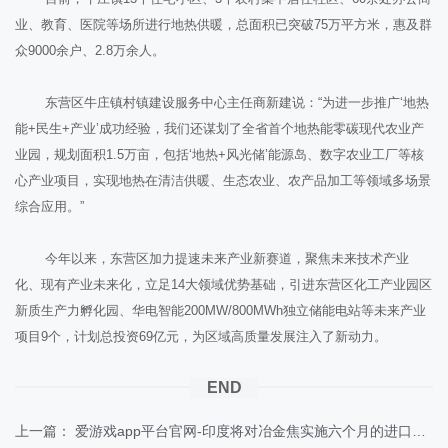
业、教育、医院等场所进行地热供暖，总面积已突破75万平方米，惠及群
众9000余户、2.8万余人。
东营区牛庄镇村镇建设服务中心主任商新建说：“为进一步推广‘地热
能+民生+产业’成功经验，我们还谋划了全省首个地热能零碳现代农业产
业园，规划面积1.5万亩，包括‘地热+风光储’能源岛、数字农业工厂等核
心产业项目，实现地热在清洁供暖、生态农业、农产品加工等领域多场景
综合应用。”
今年以来，东营区加力提速未来产业新赛道，聚焦未来技术产业
化、现有产业未来化，立足14大领域优势基础，引进东营区化工产业园区
新质生产力孵化园、华电智能200MW/800MWh独立储能电站等未来产业
项目9个，计划总投资69亿元，为区域高质量发展注入了新动力。
END
上一篇：
爱游戏app平台官网-印度将对冶金焦实施六个月的进口限制