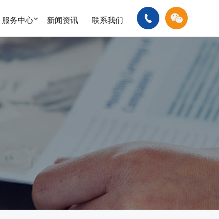
服务中心
新闻资讯
联系我们