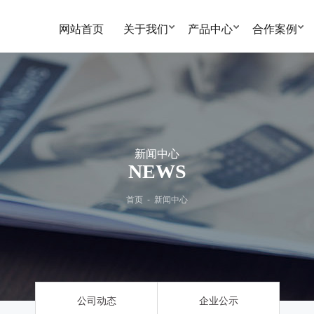
网站首页
关于我们
产品中心
合作案例
新闻中心
NEWS
首页
-
新闻中心
公司动态
企业公示