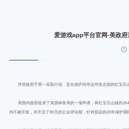
爱游戏app平台官网-美政
拜登政府于周一采取行动，旨在保护内华达州东北部的红宝石山
美国内政部批准了美国林务局的一项申请，将红宝石山脉的264
内不被开发，并开启了90天的公众评论期，针对拟议的20年保护期