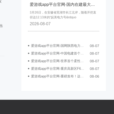
权
爱游戏app平台官网-国内在建最大直径电力管廊工程开始盾构掘进
3月26日，在安徽省芜湖市长江北岸，随着开挖直
径达12.13米的“皖美电力号&rdquo
2026-08-07
当
爱游戏app平台官网-国网陕西电力今年主网基建投资137.98亿元
08-07
爱游戏app平台官网-中国电建首个虚拟电厂正式上线运行
08-07
爱游戏app平台官网-世界首个柔性特高压直流工程首个标段贯通
08-07
爱游戏app平台官网-重庆高新区F6人工智能二期扩建：110千伏电站项目正式开工
08-07
爱游戏app平台官网-重磅发布！达卯科技预测-调度-交易一体化方案，赋能新型电力系统建设
08-06