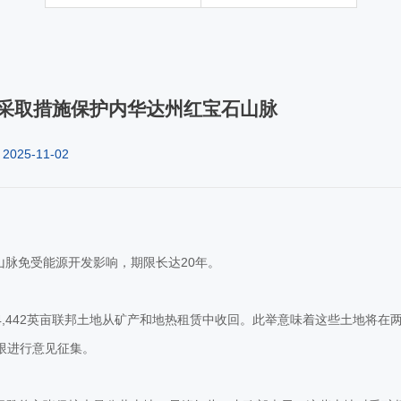
府采取措施保护内华达州红宝石山脉
2025-11-02
脉免受能源开发影响，期限长达20年。
,442英亩联邦土地从矿产和地热租赁中收回。此举意味着这些土地将在
限进行意见征集。