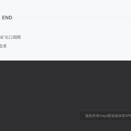
END
长铜精矿出口期限
批准
版权所有©ayx爱游戏体育A