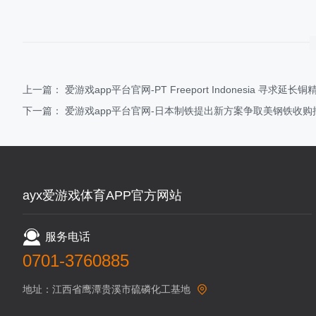
上一篇：
爱游戏app平台官网-PT Freeport Indonesia 寻求延
下一篇：
爱游戏app平台官网-日本制铁提出新方案争取美钢铁收购
ayx爱游戏体育APP官方网站
服务电话
0701-3760885
地址：江西省鹰潭贵溪市硫磷化工基地