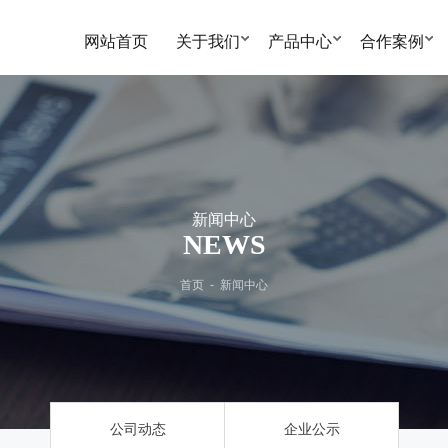
网站首页
关于我们
产品中心
合作案例
新闻中心
NEWS
首页
-
新闻中心
公司动态
企业公示