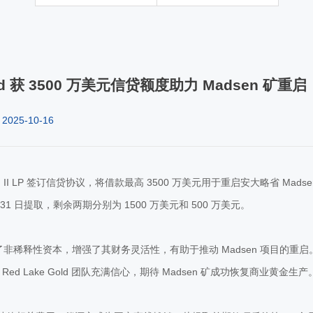
old 获 3500 万美元信贷额度助力 Madsen 矿重启
2025-10-16
t Fund II LP 签订信贷协议，将借款最高 3500 万美元用于重启安大略省 Madse
 31 日提取，剩余两期分别为 1500 万美元和 500 万美元。
d 提供了非稀释性资本，增强了其财务灵活性，有助于推动 Madsen 项目的重启
st Red Lake Gold 团队充满信心，期待 Madsen 矿成功恢复商业黄金生产