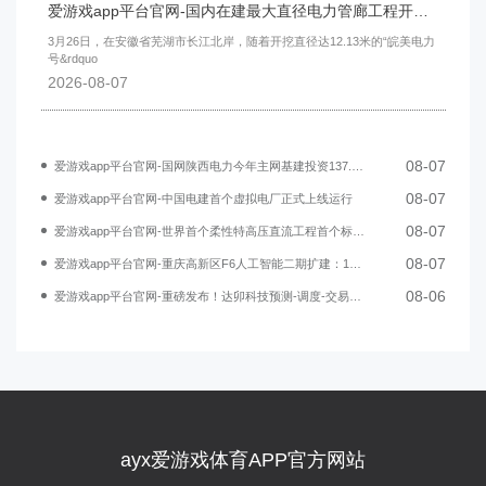
爱游戏app平台官网-国内在建最大直径电力管廊工程开始盾构掘进
3月26日，在安徽省芜湖市长江北岸，随着开挖直径达12.13米的“皖美电力
号&rdquo
2026-08-07
08-07
爱游戏app平台官网-国网陕西电力今年主网基建投资137.98亿元
08-07
爱游戏app平台官网-中国电建首个虚拟电厂正式上线运行
08-07
爱游戏app平台官网-世界首个柔性特高压直流工程首个标段贯通
08-07
爱游戏app平台官网-重庆高新区F6人工智能二期扩建：110千伏电站项目正式开工
08-06
爱游戏app平台官网-重磅发布！达卯科技预测-调度-交易一体化方案，赋能新型电力系统建设
ayx爱游戏体育APP官方网站