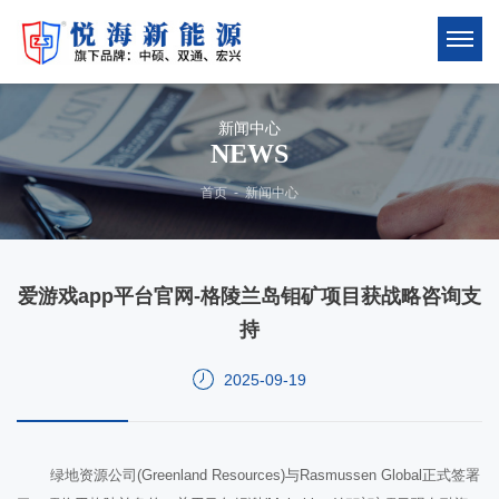
新闻中心
NEWS
首页
-
新闻中心
爱游戏app平台官网-格陵兰岛钼矿项目获战略咨询支
持
2025-09-19
绿地资源公司(Greenland Resources)与Rasmussen Global正式签署