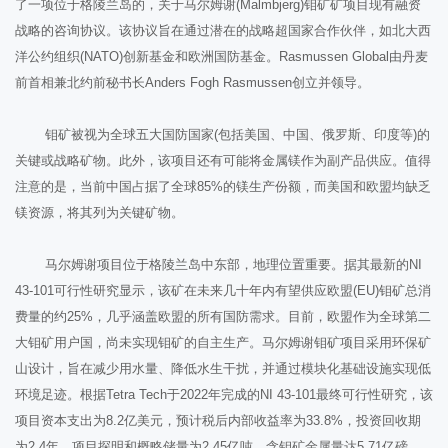
了一项位于格陵兰岛的，关于马尔姆谢(Malmbjerg)钼矿矿项目现有融资
战略的咨询协议。该协议旨在通过潜在的战略超国家合作伙伴，如北大西
洋公约组织(NATO)创新基金和欧洲国防基金。Rasmussen Global由丹麦
前首相兼北约前秘书长Anders Fogh Rasmussen创立并领导。
钼矿被视为全球五大国防国家(包括美国、中国、俄罗斯、印度等)的
关键或战略矿物。此外，该项目还有可能将金属镁作为副产品供应。值得
注意的是，当前中国占据了全球85%的镁生产份额，而美国和欧盟均缺乏
镁资源，将其列为关键矿物。
马尔姆谢项目位于格陵兰岛中东部，地理位置重要。据其最新的NI
43-101可行性研究显示，该矿在未来几十年内有望供应欧盟(EU)钼矿总消
费量的约25%，几乎涵盖欧盟的所有国防需求。目前，欧盟作为全球第二
大钼矿用户国，尚未实现钼矿的自主生产。马尔姆谢钼矿项目采用环保矿
山设计，旨在减少用水量、降低水生干扰，并通过模块化基础设施实现低
环境足迹。根据Tetra Tech于2022年完成的NI 43-101最终可行性研究，该
项目资本支出为8.2亿美元，预计税后内部收益率为33.8%，投资回收期
为2.4年。项目探明和概略储量为2.45亿吨，含钼矿金属量达5.71亿磅。