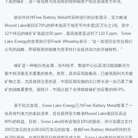
了新的镓矿，这一发现将与其现有的锂和铀资产组合形成有力补充。
据合作伙伴Free Battery Metal对采样进行的分析显示，安大略省
Mound Lake项目区70%的样本值高于地壳平均丰度(百万分之19)。其中，
12个样品的镓矿矿值超过50 ppm，最高值更是达到了110.5 ppm。Snow
Lake Energy的首席执行官Frank Wheatley表示：“这一发现完全符合我们
公司的战略，即获取那些能够为变革性行业提供动力的关键材料。”
镓矿是一种银白色金属，在AI技术、数据中心以及清洁能源解决方
案中扮演着至关重要的角色。然而，其供应风险极高，已被美国列为关键
矿物之首。尤其值得注意的是，中国近期实施的出口禁令进一步凸显了镓
矿的战略重要性。据统计，中国占据了全球精炼镓矿供应量的98.8%。
基于此次发现，Snow Lake Energy已与Free Battery Metal签署了一
份具有约束力的条款清单，旨在获得安大略省Mound Lake项目区高达
80%的权益。目前，Snow Lake持有该项目10%的股份，并计划通过支付
200万加元的支出和150万加元的款项，收购Free Battery Metal所持的另
外70%股份。在项目预可行性研究完成之前，Snow Lake将担任项目运营