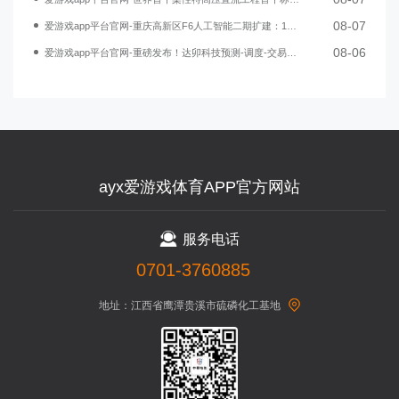
08-07
爱游戏app平台官网-重庆高新区F6人工智能二期扩建：110千伏电站项目正式开工
08-06
爱游戏app平台官网-重磅发布！达卯科技预测-调度-交易一体化方案，赋能新型电力系统建设
ayx爱游戏体育APP官方网站
服务电话
0701-3760885
地址：江西省鹰潭贵溪市硫磷化工基地