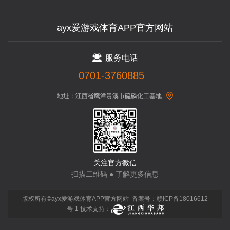
ayx爱游戏体育APP官方网站
服务电话
0701-3760885
地址：江西省鹰潭贵溪市硫磷化工基地
关注官方微信
扫描二维码 ● 了解更多信息
版权所有©ayx爱游戏体育APP官方网站 备案号：
赣ICP备18016612
号-1
技术支持：