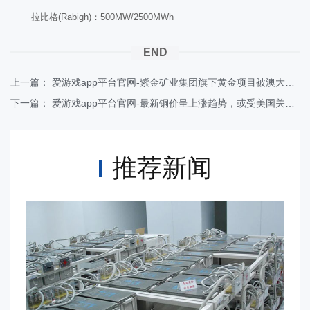
拉比格(Rabigh)：500MW/2500MWh
END
上一篇：
爱游戏app平台官网-紫金矿业集团旗下黄金项目被澳大利亚初级勘探公司Minerals 260宣布收购
下一篇：
爱游戏app平台官网-最新铜价呈上涨趋势，或受美国关税计划影响
推荐新闻