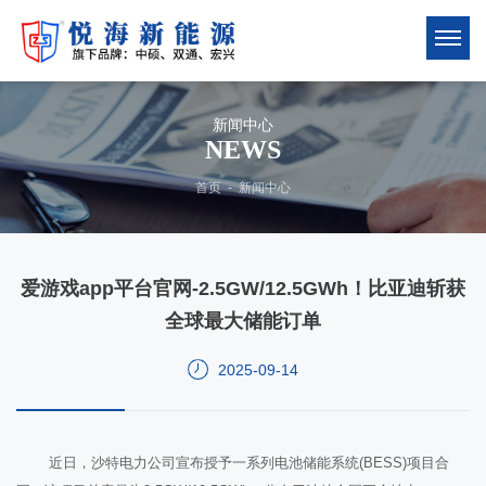
新闻中心
NEWS
首页
-
新闻中心
爱游戏app平台官网-2.5GW/12.5GWh！比亚迪斩获
全球最大储能订单
2025-09-14
近日，沙特电力公司宣布授予一系列电池储能系统(BESS)项目合