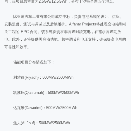
同，该项目总容量为2.5GW/12.5GWh，分布于沙特全国五个地点。
比亚迪汽车工业有限公司成功中标，负责电池系统的设计、供应、
安装监督、测试与调试以及后续维护。Alfanar Projects将处理变电站和相
关工程的 EPC 合同。该系统负责在非高峰时段充电，在需求高峰期放
电。此外，还将提供黑启动功能、频率调节和电压支持，确保提高电网的
可靠性和效率。
储能项目分布情况如下：
利雅得(Riyadh)：500MW/2500MWh
凯苏玛(Qaisumah)：500MW/2500MWh
达瓦米(Dawadmi)：500MW/2500MWh
焦夫(Al Jouf)：500MW/2500MWh