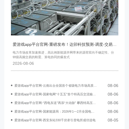
爱游戏app平台官网-重磅发布！达卯科技预测-调度-交易一体化方案，赋能新型电力系统建设
电力市场改革加速推进，高比例新能源并网带来的源荷双向不确定性、分
钟级高频交易的刚需、算电协同的爆发式
2026-08-06
08-06
爱游戏app平台官网-云南出台全国首个省级电力市场高质量发展行动计划
08-06
爱游戏app平台官网-国家电网“十五五”首个特高压交流输变电工程开工
08-06
爱游戏app平台官网-“西电东送”再添“大动脉” 攀西特高压交流工程开工
08-06
爱游戏app平台官网-国家能源局：2026年1—2月全国电力市场交易电量同比增长25.5%
08-05
爱游戏app平台官网-西安东站330千伏牵引变电所成功送电