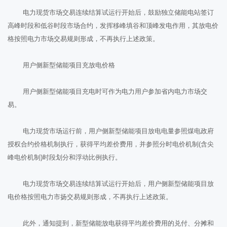
电力现货市场交易连续结算试运行开始后，鼓励独立储能电站签订
高峰时段和低谷时段市场合约，发挥移峰填谷和顶峰发电作用，其放电价
格按照电力市场交易规则形成，不再执行上述政策。
用户侧新型储能项目充放电价格
用户侧新型储能项目充电时可作为电力用户参加省内电力市场交
易。
电力现货市场运行前，用户侧新型储能项目放电电量参照煤电政府
授权合约价格机制执行，获得平均差价费用，并参照分时电价机制(含尖
峰电价机制)时段划分和浮动比例执行。
电力现货市场交易连续结算试运行开始后，用户侧新型储能项目放
电价格按照电力市扬交易规则形成，不再执行上述政策。
此外，通知提到，新型储能放电获得平均差价费用的兑付、分摊和