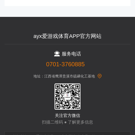
ayx爱游戏体育APP官方网站
服务电话
0701-3760885
地址：江西省鹰潭贵溪市硫磷化工基地
关注官方微信
扫描二维码 ● 了解更多信息