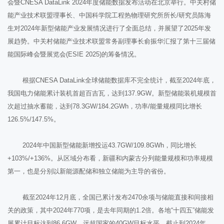
会暨CNESA DataLink 2024年度储能数据发布活动在北京举行。中关村储
能产业技术联盟理事长、中国科学院工程热物理研究所所长/研究员陈海
生对2024年新型储能产业发展情况进行了全面总结，并展望了2025年发
展趋势。中关村储能产业技术联盟常务副理事长俞振华汇报了第十三届储
能国际峰会暨展览会(ESIE 2025)的筹备情况。
根据CNESA DataLink全球储能数据库不完全统计，截至2024年底，
我国电力储能累计装机首超百吉瓦，达到137.9GW。新型储能装机规模首
次超过抽水蓄能，达到78.3GW/184.2GWh，功率/能量规模同比增长
126.5%/147.5%。
2024年中国新型储能新增投运43.7GW/109.8GWh，同比增长
+103%/+136%。从区域分布看，新疆和内蒙古分列能量规模和功率规模
第一，也是分别以新能源配储和独立储能为主导的省份。
截至2024年12月底，全国已累计发布2470余项与储能直接和间接相
关的政策，其中2024年770项，是去年同期的1.2倍。各地“十四五”储能发
展累计目标达到86.6GW，远超国家的40GW目标水平，截止到2024年