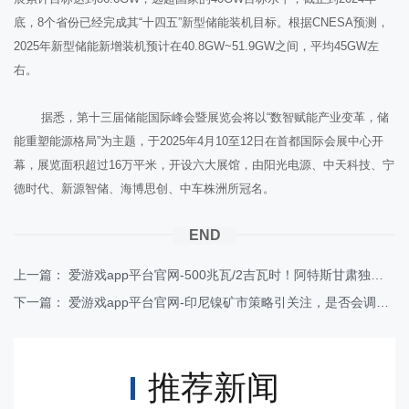
底，8个省份已经完成其“十四五”新型储能装机目标。根据CNESA预测，
2025年新型储能新增装机预计在40.8GW~51.9GW之间，平均45GW左
右。
据悉，第十三届储能国际峰会暨展览会将以“数智赋能产业变革，储
能重塑能源格局”为主题，于2025年4月10至12日在首都国际会展中心开
幕，展览面积超过16万平米，开设六大展馆，由阳光电源、中天科技、宁
德时代、新源智储、海博思创、中车株洲所冠名。
END
上一篇：
爱游戏app平台官网-500兆瓦/2吉瓦时！阿特斯甘肃独立储能电站一期成功并网
下一篇：
爱游戏app平台官网-印尼镍矿市策略引关注，是否会调控产量以提振价格
推荐新闻