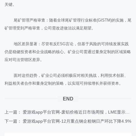
关键。
尾矿管理严格审查：随着全球尾矿管理行业标准(GISTM)的实施，尾
矿管理受到严格审查，公司需改进做法以满足期望。
地区差异显著：尽管有反ESG言论，但基于风险的可持续发展实践
仍是稳健投资者和企业战略的核心。矿业公司需通过量身定制的区域策略
应对司法管辖区差异。
面对这些趋势，矿业公司必须积极应对相关挑战，利用技术创新、
利益相关者合作和量身定制的策略，以实现可持续增长并获得资本。
END
上一篇：
爱游戏app平台官网-废铝价格近日市场周报，LME显示整体上涨
下一篇：
爱游戏app平台官网-12月重点钢企粗钢日产环比下降4.9%