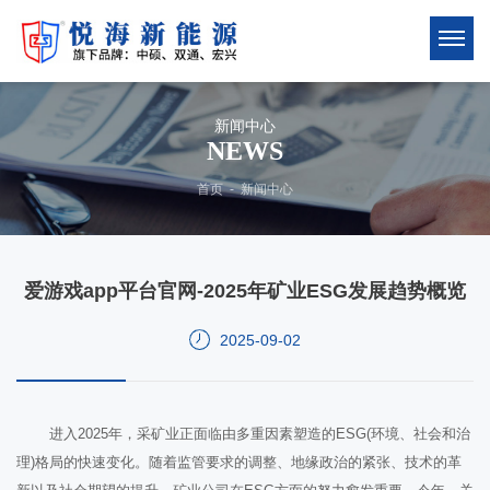
新闻中心
NEWS
首页
-
新闻中心
爱游戏app平台官网-2025年矿业ESG发展趋势概览
2025-09-02
进入2025年，采矿业正面临由多重因素塑造的ESG(环境、社会和治
理)格局的快速变化。随着监管要求的调整、地缘政治的紧张、技术的革