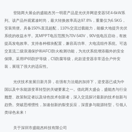
登陆两大展会的盛能杰另一明星产品是光伏并网逆变器SE4-6kW系
列。该产品外观紧凑时尚，最大转换效率高达97.8%，重量仅为6.5KG，
安装简便。具备150%直流超配，110%交流过载能力，能极大地提升光伏
系统的收益水平。其MPPT电压范围为70V-540V，90V低电压启动，有效
提高发电效率。支持各种模块配置，兼容高功率、大电流组件系统。可选
交直流二级浪涌保护和AFCI防火检测功能，为光伏系统增添额外的安全
保障。采用IP65防护等级，C5防腐等级，此款逆变器非常适合户外安
装，展现了强大的适应性。
光伏技术发展日新月异，在强有力法规的加持下，逆变器已成为中
国以及中东能源变革转型的关键要素之一。借此两大盛会，盛能杰与行业
翘楚、政策制定者以及绿色技术创新者，深入交流探讨最新的技术创新与
趋势。突破思维惯性，加速创新的裂变反应，深度参与能源转型，引领人
类绿色未来！
关于深圳市盛能杰科技有限公司