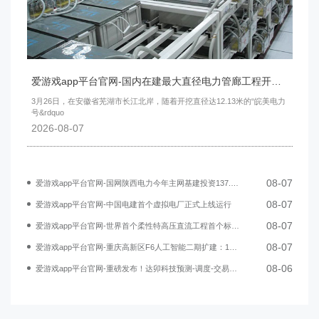
爱游戏app平台官网-国内在建最大直径电力管廊工程开始盾构掘进
3月26日，在安徽省芜湖市长江北岸，随着开挖直径达12.13米的“皖美电力
号&rdquo
2026-08-07
08-07
爱游戏app平台官网-国网陕西电力今年主网基建投资137.98亿元
08-07
爱游戏app平台官网-中国电建首个虚拟电厂正式上线运行
08-07
爱游戏app平台官网-世界首个柔性特高压直流工程首个标段贯通
08-07
爱游戏app平台官网-重庆高新区F6人工智能二期扩建：110千伏电站项目正式开工
08-06
爱游戏app平台官网-重磅发布！达卯科技预测-调度-交易一体化方案，赋能新型电力系统建设