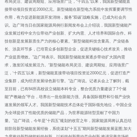
布局灵活、建设周期短、应用场景广泛，“十四五”以来，我国新型储能直
接带动项目投资近2000亿元。新型储能在新型电力系统中发挥重要调节性
作用，有力促进新能源开发消纳，服务“双碳”战略实施，已成为社会共
识。边广琦当日在国家能源局例行新闻发布会上介绍说，我国新型储能产
业发展过程中全方位带动产业创新、扩大内需、人才培养和国际合作。科
技创新是发展新质生产力的核心要素。“新型储能科技含量高、产业链条
长、涉及环节多，已培育众多创新型企业，促进关键核心技术攻关，推动
产业提质增效。”边广琦表示。我国新型储能发展逐步带动扩大国内需
求，激发区域发展活力。“新型储能布局灵活、建设周期短、应用场景广
泛，‘十四五’以来，新型储能直接带动项目投资近2000亿元，促进打造产
业集群，成为经济发展绿色新引擎。”边广琦说。记者从会上了解到，截
至目前，已有84所高校设立储能本科专业，整合优质力量建设了7个储
能“产教融合”平台，培养出一批创新能力强、具备国际视野和引领产业快
速发展的领军人才。我国新型储能技术总体处于国际领先地位，中国企业
为全球提供了性能优质的储能产品，为世界能源转型贡献了中国力
量。”边广琦说，今年是“十四五”规划的收官之年，国家能源局将认真总结
前阶段新型储能发展经验，系统谋划“十五五”期间新型储能发展蓝图;加大
力度推动新型储能科技创新，以科技创新带动产业创新;推进完善市场机