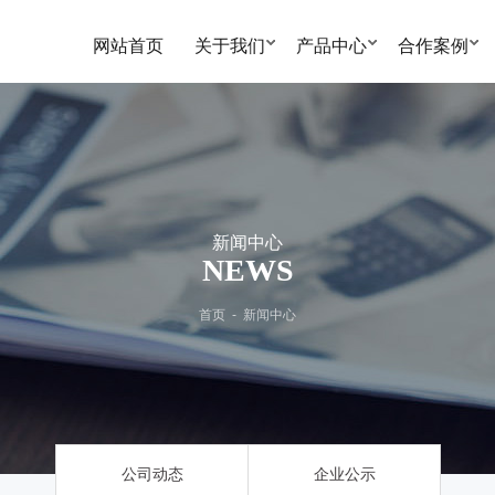
网站首页
关于我们
产品中心
合作案例
新闻中心
NEWS
首页
-
新闻中心
公司动态
企业公示