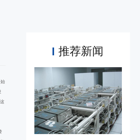
推荐新闻
开始
设
”这
袭