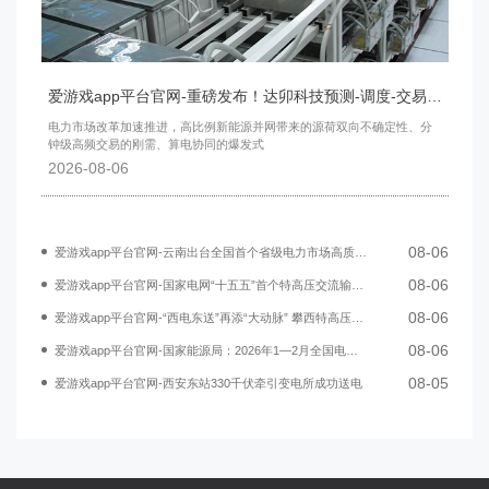
爱游戏app平台官网-重磅发布！达卯科技预测-调度-交易一体化方案，赋能新型电力系统建设
电力市场改革加速推进，高比例新能源并网带来的源荷双向不确定性、分
钟级高频交易的刚需、算电协同的爆发式
2026-08-06
08-06
爱游戏app平台官网-云南出台全国首个省级电力市场高质量发展行动计划
08-06
爱游戏app平台官网-国家电网“十五五”首个特高压交流输变电工程开工
08-06
爱游戏app平台官网-“西电东送”再添“大动脉” 攀西特高压交流工程开工
08-06
爱游戏app平台官网-国家能源局：2026年1—2月全国电力市场交易电量同比增长25.5%
08-05
爱游戏app平台官网-西安东站330千伏牵引变电所成功送电