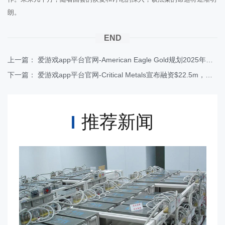
朗。
END
上一篇：
爱游戏app平台官网-American Eagle Gold规划2025年NAK铜金斑岩项目勘探
下一篇：
爱游戏app平台官网-Critical Metals宣布融资$22.5m，股价暴跌
推荐新闻