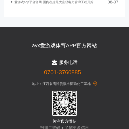
08-07
爱游戏app平台官网-国内在建最大直径电力管廊工程开始盾构掘进
ayx爱游戏体育APP官方网站
服务电话
0701-3760885
地址：江西省鹰潭贵溪市硫磷化工基地
关注官方微信
扫描二维码 ● 了解更多信息