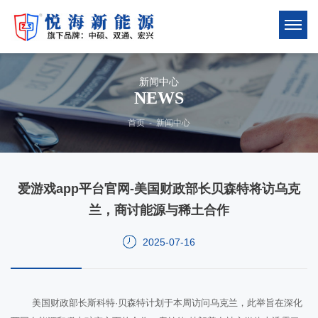
新闻中心
NEWS
首页
-
新闻中心
爱游戏app平台官网-美国财政部长贝森特将访乌克
兰，商讨能源与稀土合作
2025-07-16
美国财政部长斯科特·贝森特计划于本周访问乌克兰，此举旨在深化