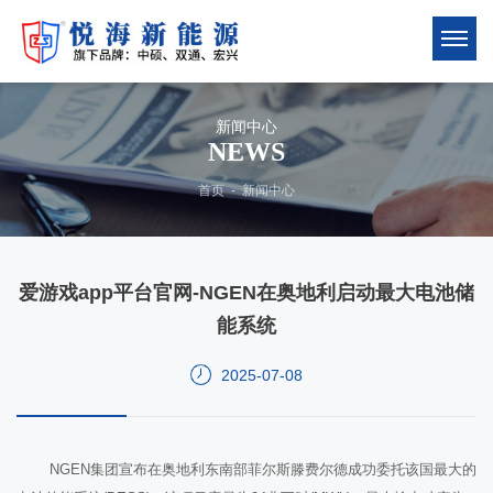
新闻中心
NEWS
首页
-
新闻中心
爱游戏app平台官网-NGEN在奥地利启动最大电池储
能系统
2025-07-08
NGEN集团宣布在奥地利东南部菲尔斯滕费尔德成功委托该国最大的