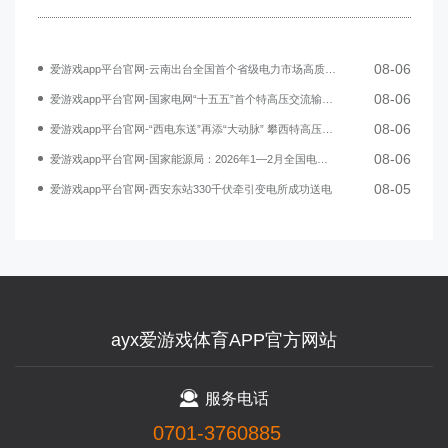
08-06
爱游戏app平台官网-云南出台全国首个省级电力市场高质量发展行动计划
08-06
爱游戏app平台官网-国家电网“十五五”首个特高压交流输变电工程开工
08-06
爱游戏app平台官网-“西电东送”再添“大动脉” 攀西特高压交流工程开工
08-06
爱游戏app平台官网-国家能源局：2026年1—2月全国电力市场交易电量同比增长25.5%
08-05
爱游戏app平台官网-西安东站330千伏牵引变电所成功送电
ayx爱游戏体育APP官方网站
服务电话
0701-3760885