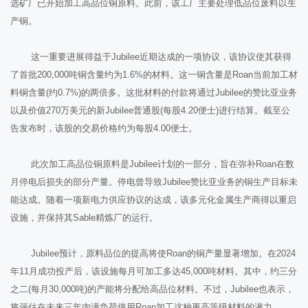
选矿厂已开始加工高品位铜原料。此前，该工厂主要处理低品位废料以生
产铜。
这一重要进展得益于Jubilee近期达成的一项协议，该协议使其获得
了首批200,000吨铜含量约为1.6%的材料。这一铜含量是Roan当前加工材
料铜含量(约0.7%)的两倍多。这批材料的付款将通过Jubilee的赞比亚业务
以及价值270万美元的新Jubilee普通股(每股4.20便士)进行结算。截至公
告发布时，该股的交易价格约为每股4.00便士。
此次加工高品位铜原料是Jubilee计划的一部分，旨在弥补Roan在数
月停电后损失的部分产量。停电曾导致Jubilee赞比亚业务的铜生产目标未
能达成。随着一项新电力供应协议的达成，该多元化金属生产商得以重启
设施，并保持其Sable精炼厂的运行。
Jubilee预计，原料品位的提高将使Roan的铜产量显著增加。在2024
年11月成功投产后，该设施每月可加工多达45,000吨材料。其中，约三分
之二(每月30,000吨)的产能将分配给高品位材料。不过，Jubilee也表示，
将评估在未来三年内满负荷使用Roan加工这种更高等级材料的潜力。