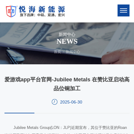
新闻中心
NEWS
首页
-
新闻中心
爱游戏app平台官网-Jubilee Metals 在赞比亚启动高
品位铜加工
2025-06-30
Jubilee Metals Group(LON：JLP)近期宣布，其位于赞比亚的Roan