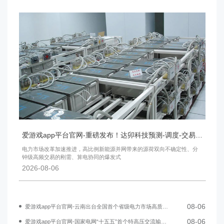
爱游戏app平台官网-重磅发布！达卯科技预测-调度-交易一体化方案，赋能新型电力系统建设
电力市场改革加速推进，高比例新能源并网带来的源荷双向不确定性、分
钟级高频交易的刚需、算电协同的爆发式
2026-08-06
08-06
爱游戏app平台官网-云南出台全国首个省级电力市场高质量发展行动计划
08-06
爱游戏app平台官网-国家电网“十五五”首个特高压交流输变电工程开工