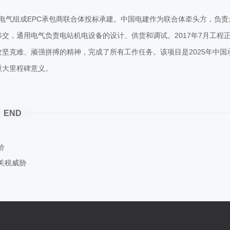
用电气组成EPC承包商联合体投标承建。中国电建作为联合体牵头方，负责
交，通用电气负责电站机电设备的设计、供货和调试。2017年7月工程
坚克难、顽强拼搏的精神，完成了所有工作任务。该项目是2025年中国
重大里程碑意义。
END
价
关税威胁