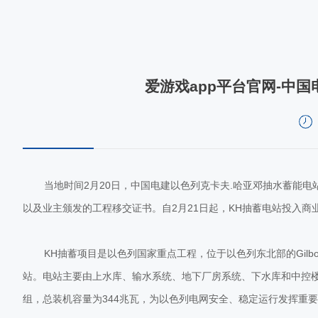
爱游戏app平台官网-中
当地时间2月20日，中国电建以色列克卡夫.哈亚邓抽水蓄能电站
以及业主颁发的工程移交证书。自2月21日起，KH抽蓄电站投入
KH抽蓄项目是以色列国家重点工程，位于以色列东北部的Gil
站。电站主要由上水库、输水系统、地下厂房系统、下水库和中控楼
组，总装机容量为344兆瓦，为以色列电网安全、稳定运行发挥重