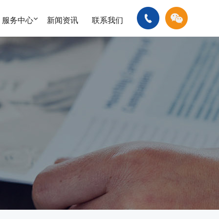
服务中心
新闻资讯
联系我们