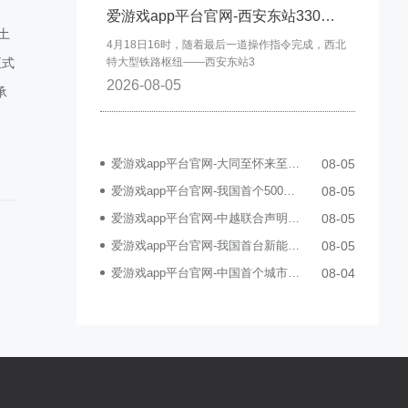
爱游戏app平台官网-西安东站330千伏牵引变电所成功送电
土
4月18日16时，随着最后一道操作指令完成，西北
正式
特大型铁路枢纽——西安东站3
2026-08-05
承
爱游戏app平台官网-大同至怀来至天津南1000千伏特高压交流线路工程（天津段）进入全面建设
08-05
爱游戏app平台官网-我国首个500千伏跨境交流联网工程投产
08-05
爱游戏app平台官网-中越联合声明：推动两国电力互联互通合作
08-05
爱游戏app平台官网-我国首台新能源电网稳定器投运
08-05
爱游戏app平台官网-中国首个城市电网主配一体调度智能体已在雄安落地应用
08-04