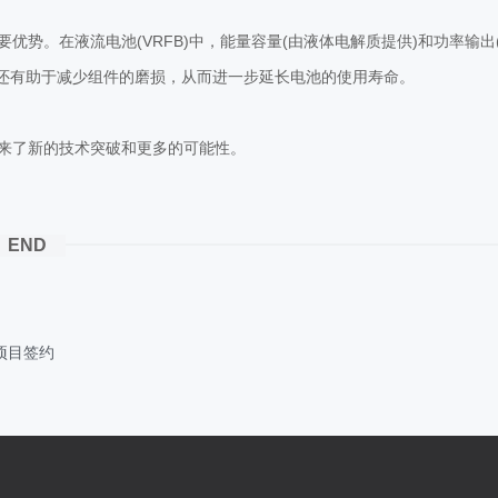
要优势。在液流电池(VRFB)中，能量容量(由液体电解质提供)和功率输出
还有助于减少组件的磨损，从而进一步延长电池的使用寿命。
带来了新的技术突破和更多的可能性。
END
项目签约