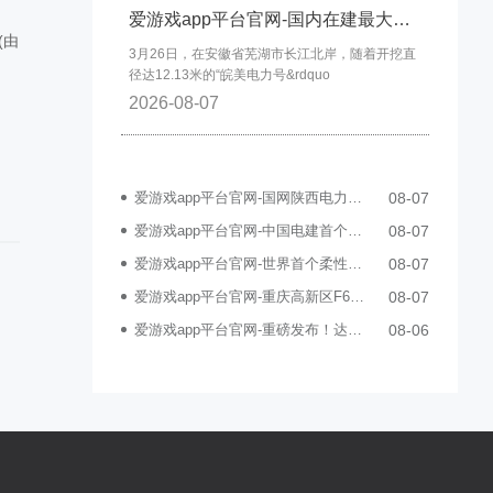
爱游戏app平台官网-国内在建最大直径电力管廊工程开始盾构掘进
(由
3月26日，在安徽省芜湖市长江北岸，随着开挖直
径达12.13米的“皖美电力号&rdquo
2026-08-07
爱游戏app平台官网-国网陕西电力今年主网基建投资137.98亿元
08-07
爱游戏app平台官网-中国电建首个虚拟电厂正式上线运行
08-07
爱游戏app平台官网-世界首个柔性特高压直流工程首个标段贯通
08-07
爱游戏app平台官网-重庆高新区F6人工智能二期扩建：110千伏电站项目正式开工
08-07
爱游戏app平台官网-重磅发布！达卯科技预测-调度-交易一体化方案，赋能新型电力系统建设
08-06