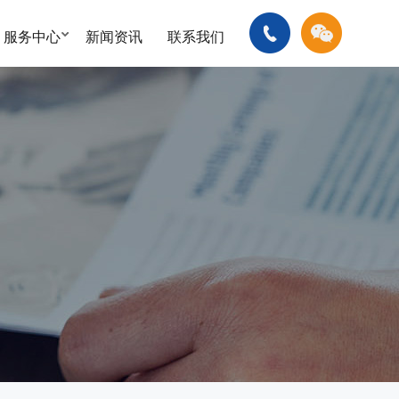
服务中心
新闻资讯
联系我们