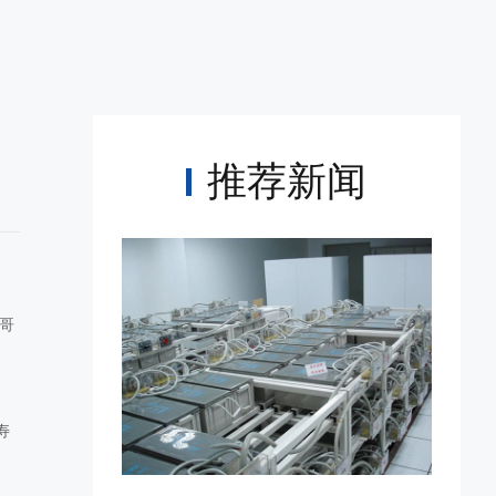
推荐新闻
亚哥
寿