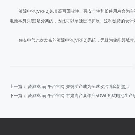
液流电池(VRFB)以其高可回收性、强安全性和长使用寿命为主
电池本身决定)是分离的，因此可以单独进行扩展。这种独特的设计
住友电气此次发布的液流电池(VRFB)系统，无疑为储能领域
上一篇：
爱游戏app平台官网-关键矿产成为全球政治博弈新焦点
下一篇：
爱游戏app平台官网-甘肃高台县年产5GWh铅碳电池生产