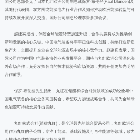
团公司总部会见了日本丸红欧洲公司副总裁保罗·布伦登(Paul Blunden)及
其随行代表团。双方围绕能源电力行业合作及如何推动欧洲能源转型与可
持续发展开展深入交流。国际公司副总经理李晋参加会议。
赵建宾指出，伴随全球能源转型加速升级，合作共赢将成为推动创
新和发展的核心关键。中国电气装备将牢牢扭住科技创新，持续打造新质
生产力，全面提升企业在全球能源市场中的核心竞争力。赵建宾表示，国
际公司作为中国电气装备海外业务发展平台，期待与丸红欧洲公司深化海
外市场合作，充分发挥各自的技术优势和市场资源，共同开创更加光明的
合作前景。
保罗·布伦登先生指出，丸红在储能和综合能源领域的成功经验与中
国电气装备的核心业务高度契合，希望双方加强战略合作，共同为全球绿
色能源可持续发展作出贡献。
丸红株式会社(简称丸红)，是全球领先的综合贸易公司，丸红欧洲公
司作为丸红的子公司，专注于能源、基础设施及可再生能源等领域，致力
于推动全球能源转型和可持续发展。