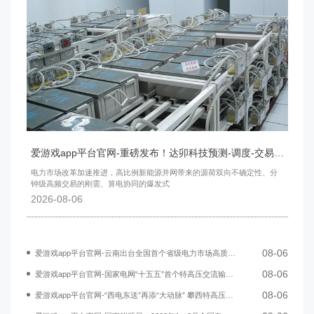
爱游戏app平台官网-重磅发布！达卯科技预测-调度-交易一体化方案，赋能新型电力系统建设
电力市场改革加速推进，高比例新能源并网带来的源荷双向不确定性、分
钟级高频交易的刚需、算电协同的爆发式
2026-08-06
08-06
爱游戏app平台官网-云南出台全国首个省级电力市场高质量发展行动计划
08-06
爱游戏app平台官网-国家电网“十五五”首个特高压交流输变电工程开工
08-06
爱游戏app平台官网-“西电东送”再添“大动脉” 攀西特高压交流工程开工