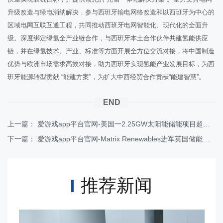
升级改造与绿电消纳解决，参与西班牙输电网络改造和以西班牙为中心的
区域电网互联互通工程，共同推动西班牙电网智能化、现代化的全面升
级。深度绑定绿氢全产业链合作，与西班牙本土合作伙伴共建氢能供应
链，并在绿氢技术、产业、标准等方面开展全方位交流对接，将中国制造
优势与欧洲市场需求高效对接，助力西班牙实现氢能产业发展目标，为西
班牙能源转型贡献 “能建方案”，为扩大中西经贸合作贡献“能建智慧”。
END
上一篇：
爱游戏app平台官网-美国一2.25GW太阳能储能项目超额完成募资
下一篇：
爱游戏app平台官网-Matrix Renewables进军英国储能市场 布局1GW电池储能系统(BESS)项目
推荐新闻