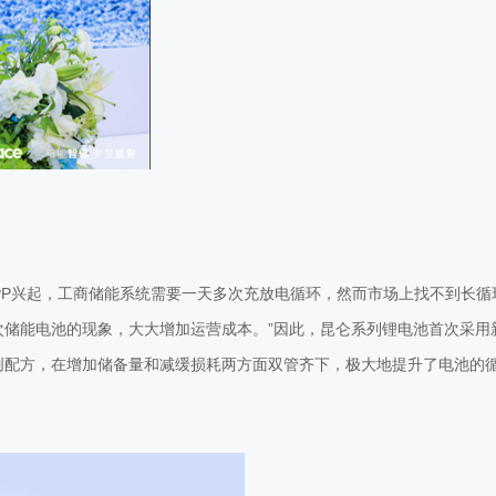
PP兴起，工商储能系统需要一天多次充放电循环，然而市场上找不到长循
储能电池的现象，大大增加运营成本。”因此，昆仑系列锂电池首次采用
首创配方，在增加储备量和减缓损耗两方面双管齐下，极大地提升了电池的