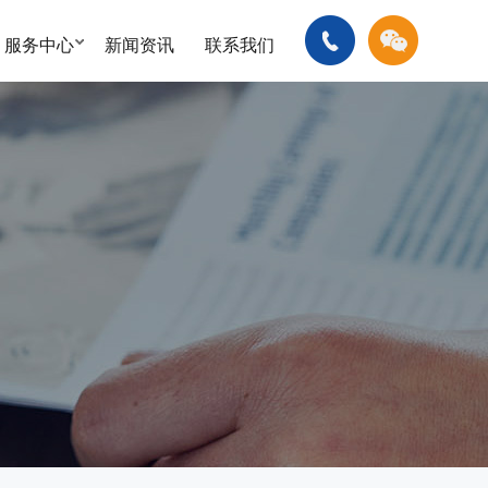
服务中心
新闻资讯
联系我们