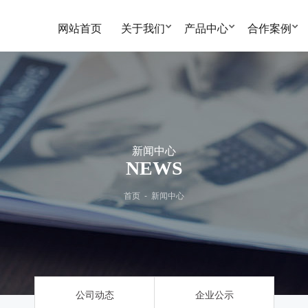
网站首页
关于我们
产品中心
合作案例
新闻中心
NEWS
首页
-
新闻中心
公司动态
企业公示