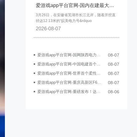
爱游戏app平台官网-国内在建最大直径电力管廊工程开始盾构掘进
3月26日，在安徽省芜湖市长江北岸，随着开挖直
径达12.13米的“皖美电力号&rdquo
2026-08-07
爱游戏app平台官网-国网陕西电力今年主网基建投资137.98亿元
08-07
爱游戏app平台官网-中国电建首个虚拟电厂正式上线运行
08-07
爱游戏app平台官网-世界首个柔性特高压直流工程首个标段贯通
08-07
爱游戏app平台官网-重庆高新区F6人工智能二期扩建：110千伏电站项目正式开工
08-07
爱游戏app平台官网-重磅发布！达卯科技预测-调度-交易一体化方案，赋能新型电力系统建设
08-06