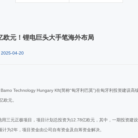
78亿欧元！锂电巨头大手笔海外布局
2025-04-20
echnology Hungary Kft(简称“匈牙利巴莫”)在匈牙利投资建设高
8亿欧元。
用三元正极项目，项目计划总投资为12.78亿欧元，其中，一期投资建
设期预计为2年，项目资金由公司自有资金及自筹资金解决。