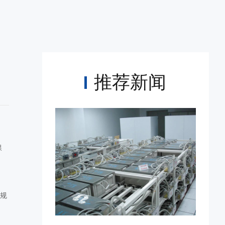
推荐新闻
镍
设规