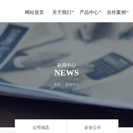
网站首页
关于我们
产品中心
合作案例
新闻中心
NEWS
首页
-
新闻中心
公司动态
企业公示