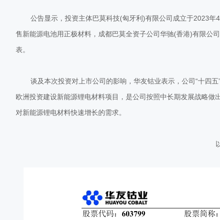
公告显示，投资主体巴莫科技(匈牙利)有限公司成立于2023年
售新能源电池用正极材料，成都巴莫全资子公司华驰(香港)有限公司
表。
谈及本次投资对上市公司的影响，华友钴业表示，公司“十四五
欧洲投资建设新能源锂电材料项目，是公司按照中长期发展战略做
对新能源锂电材料快速增长的需求。