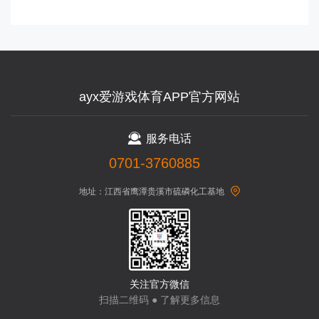
ayx爱游戏体育APP官方网站
服务电话
0701-3760885
地址：江西省鹰潭贵溪市硫磷化工基地
关注官方微信
扫描二维码 ● 了解更多信息