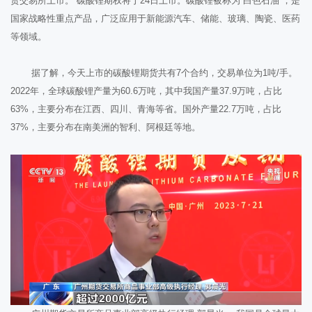
货交易所上市。 碳酸锂期权将于24日上市。碳酸锂被称为“白色石油”，是
国家战略性重点产品，广泛应用于新能源汽车、储能、玻璃、陶瓷、医药
等领域。
据了解，今天上市的碳酸锂期货共有7个合约，交易单位为1吨/手。
2022年，全球碳酸锂产量为60.6万吨，其中我国产量37.9万吨，占比
63%，主要分布在江西、四川、青海等省。国外产量22.7万吨，占比
37%，主要分布在南美洲的智利、阿根廷等地。