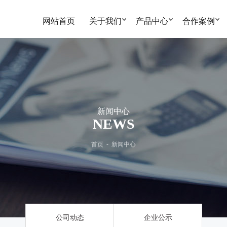
网站首页
关于我们
产品中心
合作案例
新闻中心
NEWS
首页
-
新闻中心
公司动态
企业公示