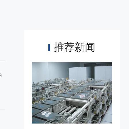
推荐新闻
的