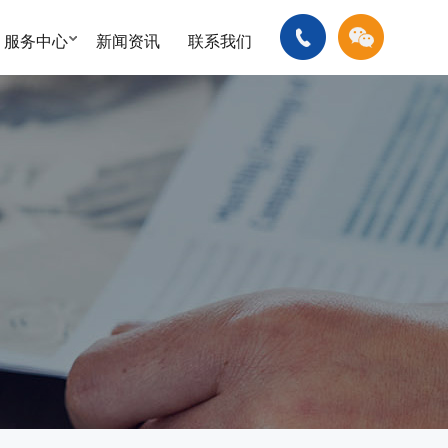
服务中心
新闻资讯
联系我们