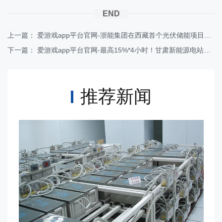
END
上一篇：
爱游戏app平台官网-浙能集团在西藏首个光伏储能项目开工
下一篇：
爱游戏app平台官网-最高15%*4小时！甘肃新能源电站配储新规出炉
推荐新闻