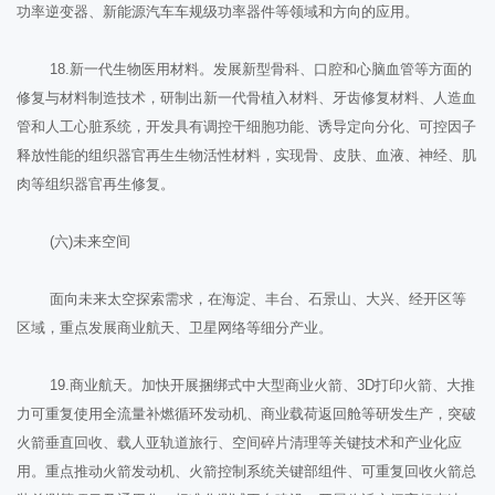
功率逆变器、新能源汽车车规级功率器件等领域和方向的应用。
18.新一代生物医用材料。发展新型骨科、口腔和心脑血管等方面的
修复与材料制造技术，研制出新一代骨植入材料、牙齿修复材料、人造血
管和人工心脏系统，开发具有调控干细胞功能、诱导定向分化、可控因子
释放性能的组织器官再生生物活性材料，实现骨、皮肤、血液、神经、肌
肉等组织器官再生修复。
(六)未来空间
面向未来太空探索需求，在海淀、丰台、石景山、大兴、经开区等
区域，重点发展商业航天、卫星网络等细分产业。
19.商业航天。加快开展捆绑式中大型商业火箭、3D打印火箭、大推
力可重复使用全流量补燃循环发动机、商业载荷返回舱等研发生产，突破
火箭垂直回收、载人亚轨道旅行、空间碎片清理等关键技术和产业化应
用。重点推动火箭发动机、火箭控制系统关键部组件、可重复回收火箭总