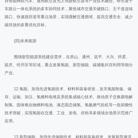
持智能网联汽车、通用航空及无人驾驶航空器等产业技术融合。研究基于
车路云一体化系统的多车协同技术，聚焦城市交通关键路口、主干道连续
路口、快速路匝道等重点场景，实现缓解交通拥堵、提高交通安全、减少
碳排放的多重优化目标。
(四)未来能源
围绕新型能源系统建设需求，在房山、通州、昌平、大兴、怀柔、
延庆、经开区等区域，重点发展氢能、新型储能、碳捕集封存利用等细分
产业。
12.氢能。加强先进氢能技术、材料和装备研发，攻关氢能制备、储
存、运输、加注、氢燃料电堆及系统集成核心技术。推动质子交换膜电解
制氢、固体氧化物燃料电池、液态固态储氢、氢氨燃气轮机等一批前瞻性
技术突破，实现氢能在交通、工业、发电、供热等多领域全场景示范推广
应用。
13.新型储能。加强先进储能技术、材料和装备研发，发展新型液流