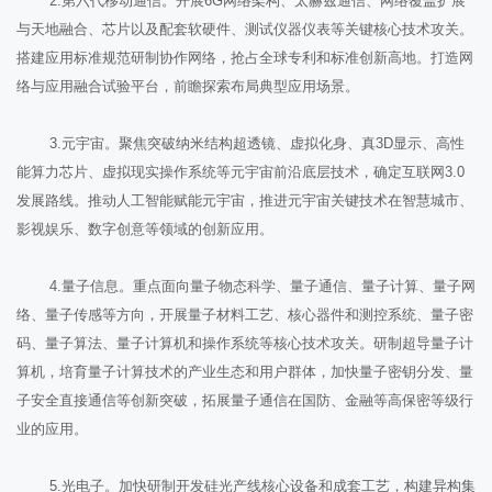
2.第六代移动通信。开展6G网络架构、太赫兹通信、网络覆盖扩展
与天地融合、芯片以及配套软硬件、测试仪器仪表等关键核心技术攻关。
搭建应用标准规范研制协作网络，抢占全球专利和标准创新高地。打造网
络与应用融合试验平台，前瞻探索布局典型应用场景。
3.元宇宙。聚焦突破纳米结构超透镜、虚拟化身、真3D显示、高性
能算力芯片、虚拟现实操作系统等元宇宙前沿底层技术，确定互联网3.0
发展路线。推动人工智能赋能元宇宙，推进元宇宙关键技术在智慧城市、
影视娱乐、数字创意等领域的创新应用。
4.量子信息。重点面向量子物态科学、量子通信、量子计算、量子网
络、量子传感等方向，开展量子材料工艺、核心器件和测控系统、量子密
码、量子算法、量子计算机和操作系统等核心技术攻关。研制超导量子计
算机，培育量子计算技术的产业生态和用户群体，加快量子密钥分发、量
子安全直接通信等创新突破，拓展量子通信在国防、金融等高保密等级行
业的应用。
5.光电子。加快研制开发硅光产线核心设备和成套工艺，构建异构集