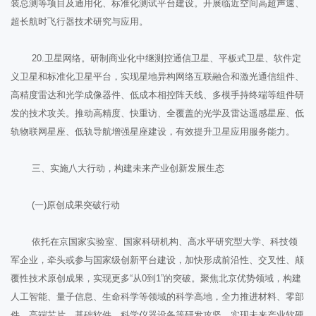
装总测等项目及通用化、标准化测试平台建设。开展临近空间高超声速、
超长航时飞行器技术研究与应用。
20.卫星网络。研制商业化中继测控通信卫星、平板式卫星、软件定
义卫星和标准化卫星平台，实现星地异构网络互联融合和激光通信组件、
高精度雷达和光学成像器件、低成本相控阵天线、多模手持终端等组件研
发的技术攻关。推动高精度、快重访、全覆盖的光学及雷达遥感星座、低
轨物联网星座、低轨导航增强星座建设，有效提升卫星应用服务能力。
三、实施八大行动，构建未来产业创新发展生态
(一)原创成果突破行动
依托在京国家实验室、国家科研机构、高水平研究型大学、科技领
军企业，牵头或参与国家级创新平台建设，加快形成前沿性、交叉性、颠
覆性技术原创成果，实现更多“从0到1”的突破。聚焦北京优势领域，构建
人工智能、量子信息、生命科学等领域的科学高地，全力推进材料、零部
件、高端芯片、基础软件、科学仪器设备等研发攻坚，实现未来产业软硬