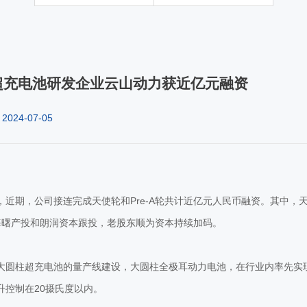
！超充电池研发企业云山动力获近亿元融资
2024-07-05
布，近期，公司接连完成天使轮和Pre-A轮共计近亿元人民币融资。其中，
波海曙产投和朗润资本跟投，老股东顺为资本持续加码。
列大圆柱超充电池的量产线建设，大圆柱全极耳动力电池，在行业内率先实
升控制在20摄氏度以内。