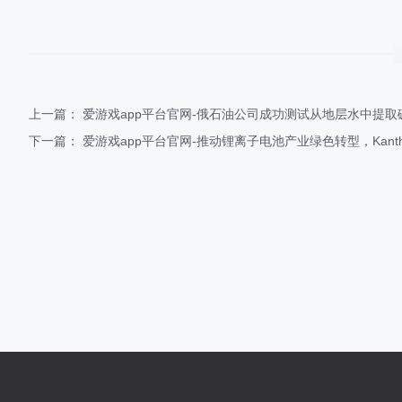
上一篇：
爱游戏app平台官网-俄石油公司成功测试从地层水中提取
下一篇：
爱游戏app平台官网-推动锂离子电池产业绿色转型，Kan